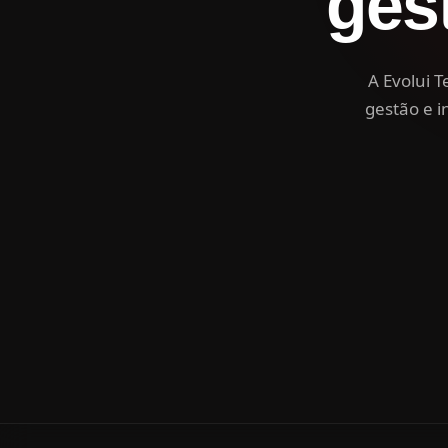
ges
A Evolui 
gestão e i