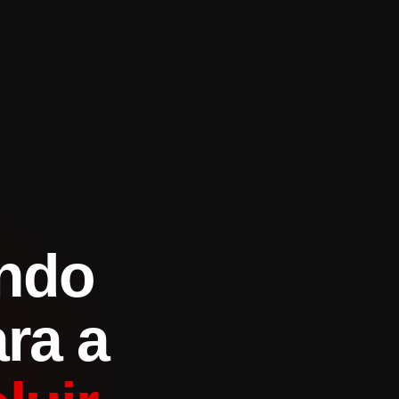
indo
ra a