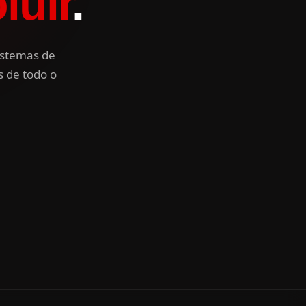
luir
.
istemas de
s de todo o